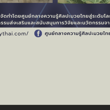
อนมวยไทยในสถานศึกษา