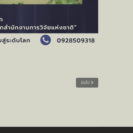
เนื้อหาถัดไป: หลักสูตรฝึกอบรม
ต่อไป