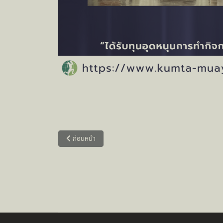
เนื้อหาก่อนหน้า: หลักสูตรฝึกอบรมการจัดการเรียนการส
ก่อนหน้า