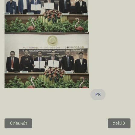
PR
เนื้อหาก่อนหน้า: การจัดประชุมวิชาการ “ผลกระทบทางเศรษฐกิจและนโยบายส
เนื้อหาถัดไป
ก่อนหน้า
ต่อไป