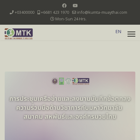
+03400000
+6681 423 1970
info@kumta-muaythai.com
Mon-Sun 24 Hrs.
EN