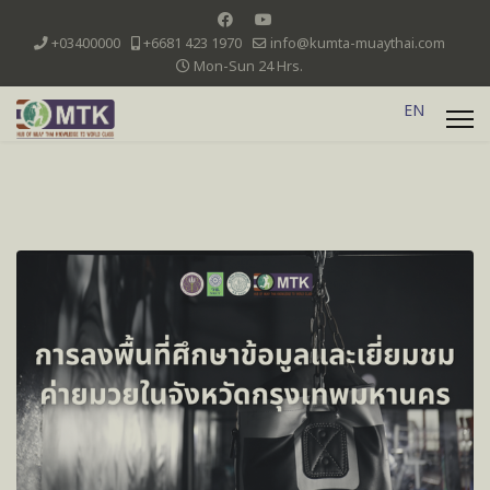
+03400000
+6681 423 1970
info@kumta-muaythai.com
Mon-Sun 24 Hrs.
EN