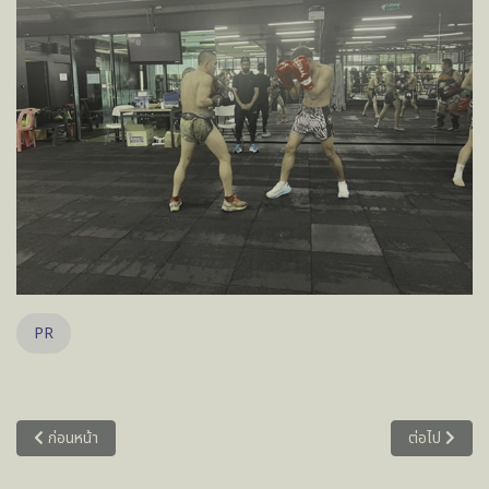
PR
เนื้อหาก่อนหน้า: การประชุมเครือข่ายและลงนามบันทึกข้อตกลงความร่วมมือด
เนื้อหาถัดไป
ก่อนหน้า
ต่อไป