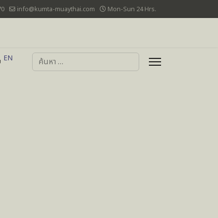
70
info@kumta-muaythai.com
Mon-Sun 24 Hrs.
การค้นหา
EN
ย
Type 2 or more characters for results.