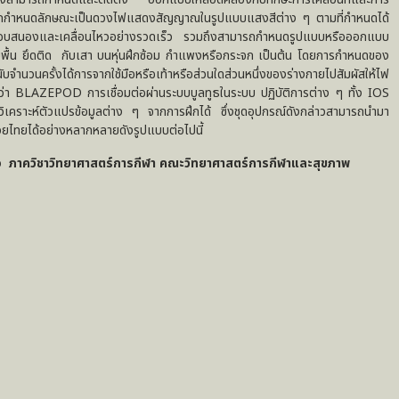
ารถกำหนดลักษณะเป็นดวงไฟแสดงสัญญาณในรูปแบบแสงสีต่าง ๆ ตามที่กำหนดได้
ไทยตอบสนองและเคลื่อนไหวอย่างรวดเร็ว รวมถึงสามารถกำหนดรูปแบบหรือออกแบบ
ื้น ยึดติด กับเสา บนหุ่นฝึกซ้อม กำแพงหรือกระจก เป็นต้น โดยการกำหนดของ
วนครั้งได้การจากใช้มือหรือเท้าหรือส่วนใดส่วนหนึ่งของร่างกายไปสัมผัสให้ไฟ
ื่อว่า BLAZEPOD การเชื่อมต่อผ่านระบบบูลทูธในระบบ ปฏิบัติการต่าง ๆ ทั้ง IOS
เคราะห์ตัวแปรข้อมูลต่าง ๆ จากการฝึกได้ ซึ่งชุดอุปกรณ์ดังกล่าวสามารถนำมา
วยไทยได้อย่างหลากหลายดังรูปแบบต่อไปนี้
าเจ ภาควิชาวิทยาศาสตร์การกีฬา คณะวิทยาศาสตร์การกีฬาและสุขภาพ