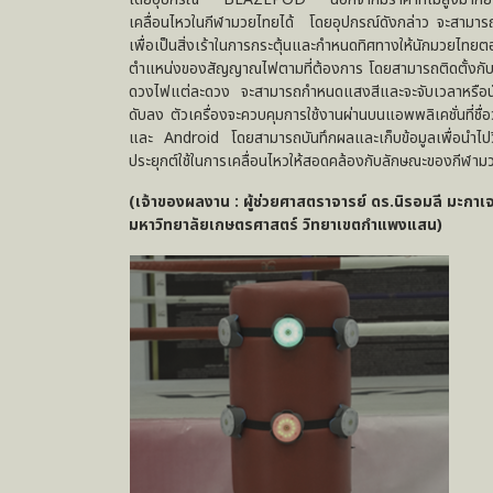
เคลื่อนไหวในกีฬามวยไทยได้ โดยอุปกรณ์ดังกล่าว จะสาม
เพื่อเป็นสิ่งเร้าในการกระตุ้นและกำหนดทิศทางให้นักมวย
ตำแหน่งของสัญญาณไฟตามที่ต้องการ โดยสามารถติดตั้งกับพ
ดวงไฟแต่ละดวง จะสามารถกำหนดแสงสีและจะจับเวลาหรือนับจำน
ดับลง ตัวเครื่องจะควบคุมการใช้งานผ่านบนแอพพลิเคชั่นที่ช
และ Android โดยสามารถบันทึกผลและเก็บข้อมูลเพื่อนำไปวิ
ประยุกต์ใช้ในการเคลื่อนไหวให้สอดคล้องกับลักษณะของกีฬาม
(เจ้าของผลงาน : ผู้ช่วยศาสตราจารย์ ดร.นิรอมลี มะก
มหาวิทยาลัยเกษตรศาสตร์ วิทยาเขตกำแพงแสน)